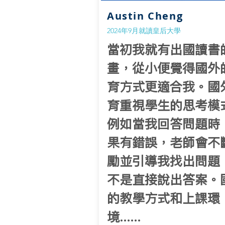
Austin Cheng
2024年9月就讀皇后大學
當初我就有出國讀書
畫，從小便覺得國外
育方式更適合我。國
育重視學生的思考模
例如當我回答問題時
果有錯誤，老師會不
勵並引導我找出問題
不是直接說出答案。
的教學方式和上課環
境......