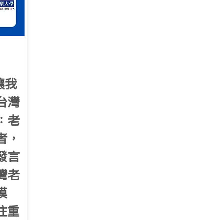
讓我
台灣
：老
者，
發言
灣老
模
注重