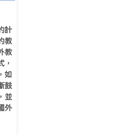
的計
的教
外教
式，
，如
斷鼓
，並
國外