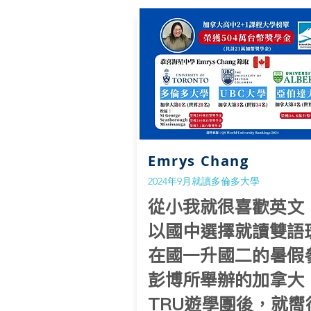
Emrys Chang
2024年9月就讀多倫多大學
從小我就很喜歡英文
以國中選擇就讀雙語
在國一升國二的暑假
彭博所舉辦的加拿大
TRU遊學團後，就嚮