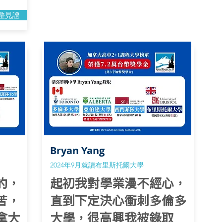
整見證
Bryan Yang
2024年9月就讀布里斯托爾大學
的，
起初我對學業漫不經心，
苦，
直到下定決心衝刺多倫多
拿大
大學，很高興我被錄取