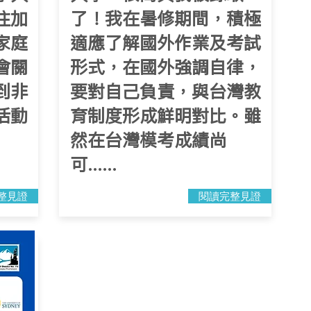
往加
了！我在暑修期間，積極
家庭
適應了解國外作業及考試
會關
形式，在國外強調自律，
到非
要對自己負責，與台灣教
活動
育制度形成鮮明對比。雖
然在台灣模考成績尚
可......
整見證
閱讀完整見證