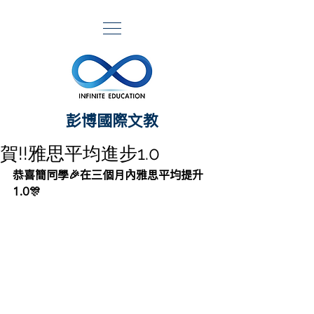
​彭博國際文教
賀!!雅思平均進步1.0
恭喜簡同學🎉在三個月內雅思平均提升
1.0🎊