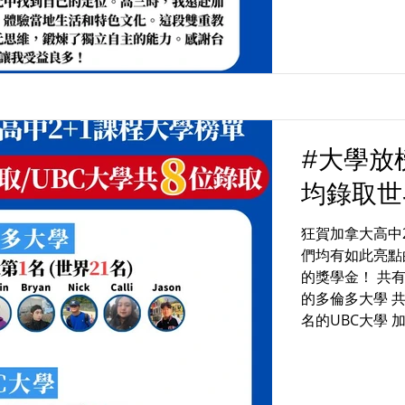
#大學放
均錄取世
狂賀加拿大高中
們均有如此亮點
的獎學金！ 共有
的多倫多大學 共
名的UBC大學 加