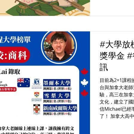
#大學放榜
獎學金 
訊
目前為2+1課程
台與加拿大老師
驗，高三在加拿
文化，建立了國
信Michael
了！ 加拿大高中2