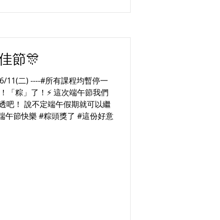
午佳節🎊
6/11(二) ----#所有課程均暫停一
粽」了！「粽」了！⚡ 這次端午節我們
透吧！ 說不定端午假期就可以繼
#端午節快樂 #粽頭獎了 #這份好意