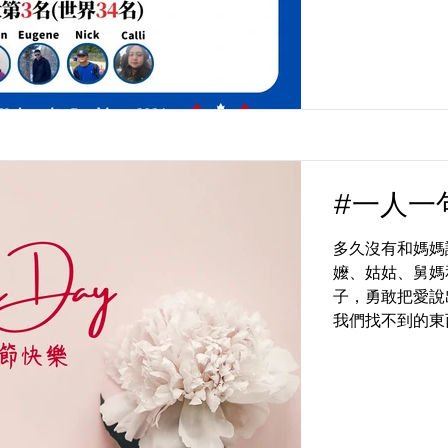
#一人一
多久沒有和媽媽
嬤、姑姑、舅媽
子，勇敢把愛說
我們找不到的東