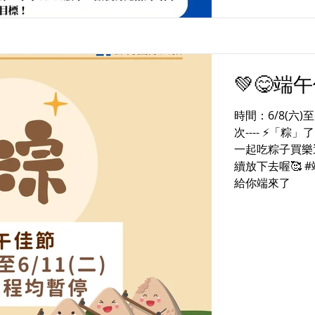
💚😋端
時間：6/8(六)至
次---- ⚡「
一起吃粽子買樂
續放下去喔🥰 
給你端來了