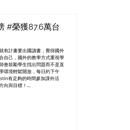
 #榮獲87.6萬台
中時就有計畫要出國讀書，覺得國外
合自己，國外的教學方式重視學
師會鼓勵學生找出問題而不是直
學環境輕鬆開放，每日約下午
ustin有足夠的時間參加課外活
向與目標！...