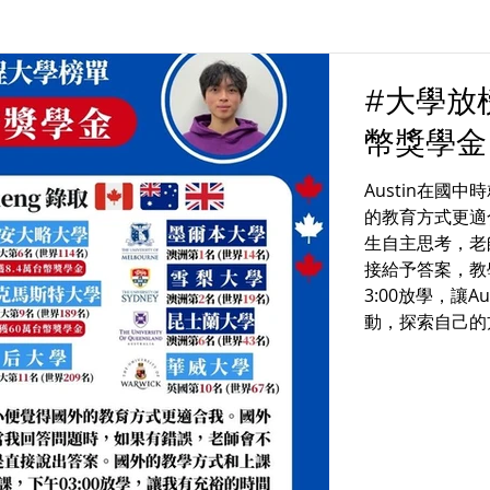
#大學放榜
幣獎學金
Austin在國
的教育方式更適
生自主思考，老
接給予答案，教
3:00放學，讓A
動，探索自己的方