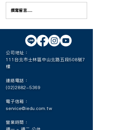
撰寫留言......
【2025年加拿大高中2+1課
【2025年加拿大
程大學榜單】
程大學榜單】
公司地址：
111台北市士林區中山北路五段508號7
樓
連絡電話：
(02)2882-5369
電子信箱：
service@iedu.com.tw
營業時間：
週一 ~ 週二 公休