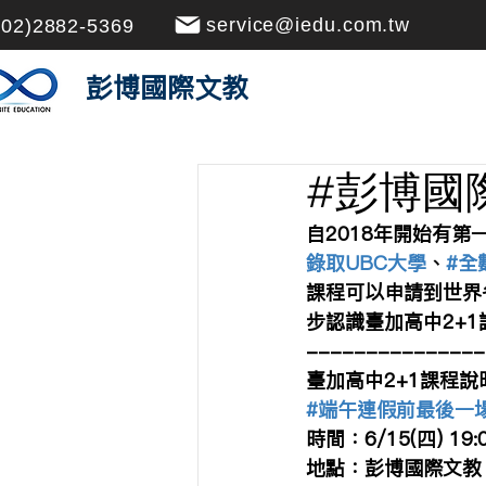
service@iedu.com.tw
(02)2882-5369
​彭博國際文教
#彭博國
自2018年開始有第
錄取UBC大學
、
#全
課程可以申請到世界
步認識臺加高中2+1
---------------
臺加高中2+1課程說
#端午連假前最後一
時間：6/15(四) 19:0
地點：彭博國際文教