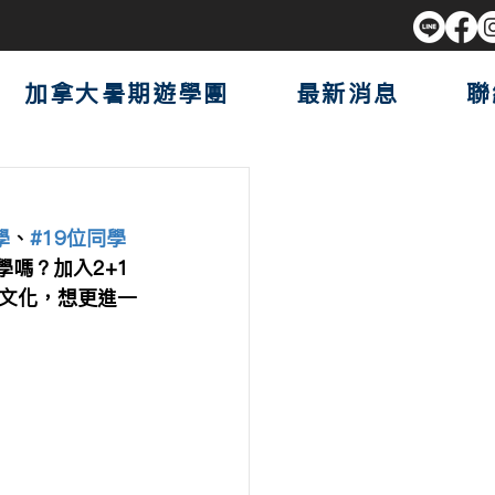
加拿大暑期遊學團
最新消息
聯
學
、
#19位同學
嗎？加入2+1
文化，想更進一