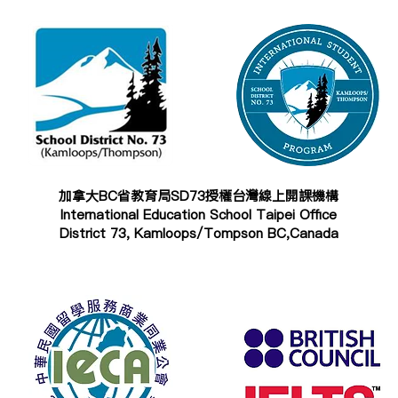
加拿大BC省教育局SD73授權台灣線上開課機構
International Education School Taipei Office
District 73, Kamloops/Tompson BC,Canada