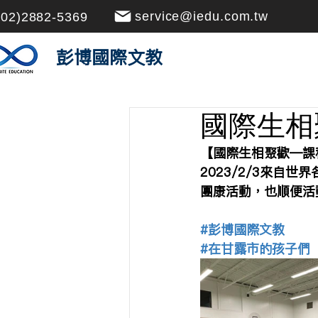
service@iedu.com.tw
(02)2882-5369
​彭博國際文教
國際生相
【國際生相聚歡—課
2023/2/3來
團康活動，也順便活
#彭博國際文教
#在甘露市的孩子們