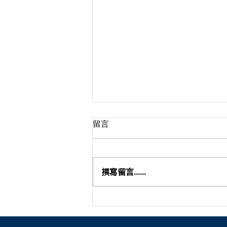
留言
撰寫留言......
【2025年加拿大TRU遊學團 #
線上說明會特別加開】