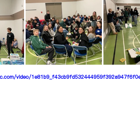
tatic.com/video/1e81b9_f43cb9fd532444959f392a947f6f